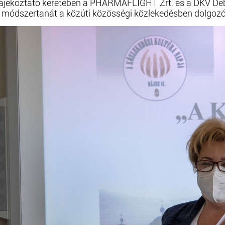
ájékoztató keretében a PHARMAFLIGHT Zrt. és a DKV Debre
és módszertanát a közúti közösségi közlekedésben dolgozók