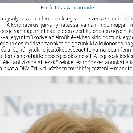
Fotó: Kiss Annamarie
hangsúlyozta: minderre szükség van, hiszen az elmúlt i
 – A koronavírus-járvány hatással van a mindennapjainkr
sége van nap, mint nap, éppen ezért különösen ügyelni kel
AO-val együttműködve az elmúlt években kidolgoztunk egy
 végzünk és módszertanokat dolgozunk ki a különösen nag
 és a légiirányítók teljesítőképességét folyamatosan fenn
és döntéshozatali képesség csökkenését. A légi közlekedé
át élettani vizsgálati eszközeinket és módszertanunkat a
sainkat a DKV Zrt-vel közösen továbbfejleszteni – mondta 