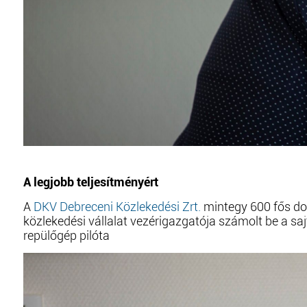
A legjobb teljesítményért
A
DKV Debreceni Közlekedési Zrt.
mintegy 600 fős dol
közlekedési vállalat vezérigazgatója számolt be a s
repülőgép pilóta