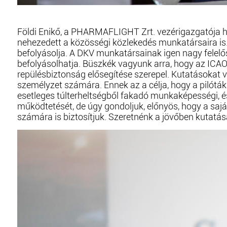
Földi Enikő, a PHARMAFLIGHT Zrt. vezérigazgatója 
nehezedett a közösségi közlekedés munkatársaira is.
befolyásolja. A DKV munkatársainak igen nagy felelős
befolyásolhatja. Büszkék vagyunk arra, hogy az IC
repülésbiztonság elősegítése szerepel. Kutatásokat
személyzet számára. Ennek az a célja, hogy a pilóták
esetleges túlterheltségből fakadó munkaképességi, 
működtetését, de úgy gondoljuk, előnyös, hogy a saj
számára is biztosítjuk. Szeretnénk a jövőben kutatá