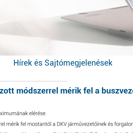
Hírek és Sajtómegjelenések
zott módszerrel mérik fel a buszve
aximumának elérése.
el mérik fel mostantól a DKV járművezetőinek és forgalom