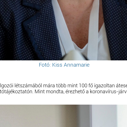
Fotó: Kiss Annamarie
gozói létszámából mára több mint 100 fő igazoltan áteset
ajtótájékoztatón. Mint mondta, érezhető a koronavírus-já