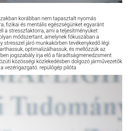
dőszakban korábban nem tapasztalt nyomás
a, fizikai és mentális egészségünket egyaránt
l a stresszfaktorra, ami a teljesítményüket
 olyan módszertant, amelynek fókuszában a
y stresszel járó munkakörben tevékenykedő légi
tarthassuk, optimalizálhassuk, és mellőzzük az
sben jogszabály írja elő a fáradtságmenedzsment
 közúti közösségi közlekedésben dolgozó járművezetők
a vezérigazgató. repülőgép pilóta