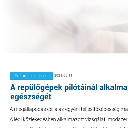
2021.05.11.
Sajtómegjelenések
A repülőgépek pilótáinál alkalma
egészségét
A megállapodás célja az egyéni teljesítőképesség m
A légi közlekedésben alkalmazott vizsgálati módszerr