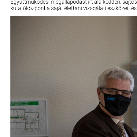
Együttműködési megállapodást írt alá kedden, sajtót
kutatóközpont a saját élettani vizsgálati eszközeit 