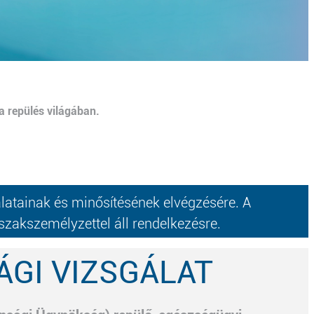
a repülés világában.
atainak és minősítésének elvégzésére. A
szakszemélyzettel áll rendelkezésre.
GI VIZSGÁLAT