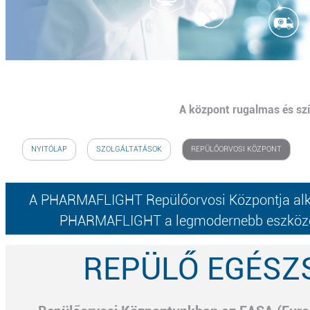
A központ rugalmas és szín
NYITÓLAP
SZOLGÁLTATÁSOK
REPÜLŐORVOSI KÖZPONT
A PHARMAFLIGHT Repülőorvosi Központja alkal
PHARMAFLIGHT a legmodernebb eszközökkel,
REPÜLŐ EGÉSZ