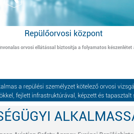
Repülőorvosi központ
vonalas orvosi ellátással biztosítja a folyamatos készenlétet 
mas a repülési személyzet kötelező orvosi vizsgál
 fejlett infrastruktúrával, képzett és tapasztalt 
SÉGÜGYI ALKALMASSÁ