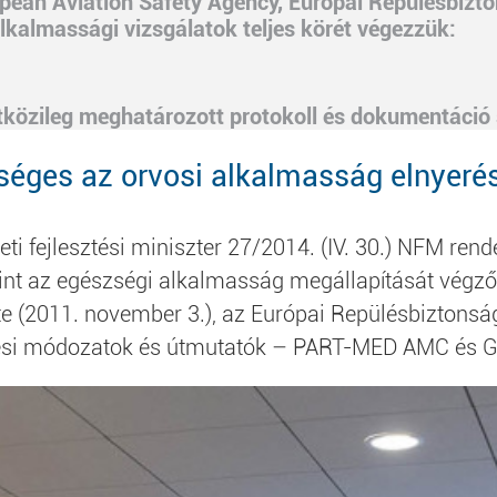
ean Aviation Safety Agency, Európai Repülésbizt
lkalmassági vizsgálatok teljes körét végezzük:
közileg meghatározott protokoll és dokumentáció s
séges az orvosi alkalmasság elnyeré
i fejlesztési miniszter 27/2014. (IV. 30.) NFM rend
mint az egészségi alkalmasság megállapítását végző
ete (2011. november 3.), az Európai Repülésbizto
lési módozatok és útmutatók – PART-MED AMC és G