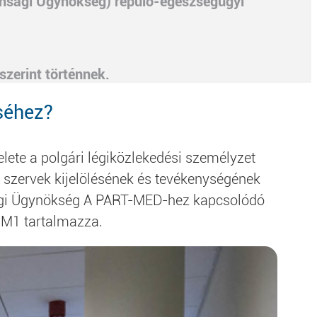
onsági Ügynökség) repülő-egészségügyi
zerint történnek.
séhez?
elete a polgári légiközlekedési személyzet
 szervek kijelölésének és tevékenységének
nsági Ügynökség A PART-MED-hez kapcsolódó
M1 tartalmazza.