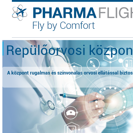
Repülőorvosi közpon
A központ rugalmas és színvonalas orvosi ellátással biztos