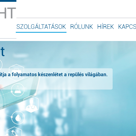
SZOLGÁLTATÁSOK
RÓLUNK
HÍREK
KAPC
t
ítja a folyamatos készenlétet a repülés világában.