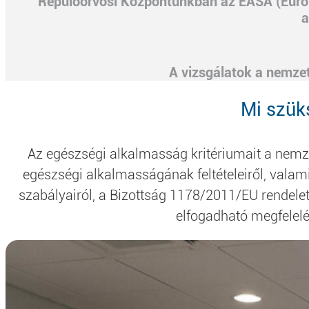
Repülőorvosi Központunkban az EASA (Europ
a
A vizsgálatok a nemzet
Mi szük
Az egészségi alkalmasság kritériumait a nemzet
egészségi alkalmasságának feltételeiről, vala
szabályairól, a Bizottság 1178/2011/EU rendel
elfogadható megfele