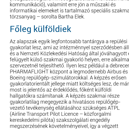
kommunikáció), valamint erre jön a műszaki és
informatikai elemeket is tartalmazó speciális szakma
törzsanyag – sorolta Bartha Elek.
Főleg külföldiek
Az alapszak egyik legfontosabb tantárgya a repülési
gyakorlat lesz, ami az intézménnyel szerződésben ál
és a Nemzeti Közlekedési Hatóság által jóváhagyott 
felügyelt külső szakmai gyakorló helyen, erre alkalm
szervezetnél teljesíthető. Ilyen lesz például a debrece
PHARMAFLIGHT központ a legmodernebb Airbus és
Boeing repülőgép-szimulátorokkal. A képzés erősen
gyakorlatorientált jellege miatt költséges lesz, de már
most is jelentős az érdeklődés, főként külföldi
hallgatókra számítanak. A képzés szakmai része
gyakorlatilag megegyezik a hivatásos repülőgép-
vezető tevékenység ellátásához szükséges ATPL
(Airline Transport Pilot Licence – közforgalmi
kereskedelmi pilóta) szakszolgálati engedély
megszerzésének követelményeivel, így a végzett