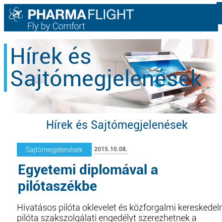
Hírek és
Sajtómegjelenések
Hírek és Sajtómegjelenések
2015.10.08.
Sajtómegjelenések
Egyetemi diplomával a
pilótaszékbe
Hivatásos pilóta oklevelet és közforgalmi kereskedel
pilóta szakszolgálati engedélyt szerezhetnek a