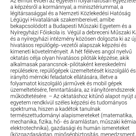
Az elmúlt évben az egyetem folyamatosan egyeztete
a képzésről a kormánnyal, a minisztériummal, a
légitársasággal és a Nemzeti Közlekedési Hatóság
Légügyi Hivatalának szakembereivel, amibe
bekapcsolódott a Budapesti Műszaki Egyetem és a
Nyíregyházi Főiskola is. Végül a debreceni Műszaki K
és a nyíregyházi intézmény közösen dolgozta ki az új
hivatásos repülőgép-vezetői alapszak képzési és
kimeneti követelményeit. A hét féléves angol nyelvű
oktatás célja olyan hivatásos pilóták képzése, akik
alkalmasak parancsnok-pilótaként kereskedelmi
repülésekre, repülőgépek üzemeltetését kiszolgáló és
irányító mérnöki feladatok ellátására, illetve a
folyamatot kiszolgáló járművek és mobil gépek
üzemeltetésére, fenntartására, az irányítórendszerek
működtetésére. – Az oktatáshoz kitűnő alapot nyújt 
egyetem rendkívül széles képzési és tudományos
spektruma, hiszen a kadétok tanulnak
természettudományi alapismereteket (matematika,
mechanika, fizika, hő- és áramlástan, műszaki kémia
elektrotechnika), gazdasági és humán ismereteket
(közgazdaságtan, minőségbiztosítás, menedzsment,