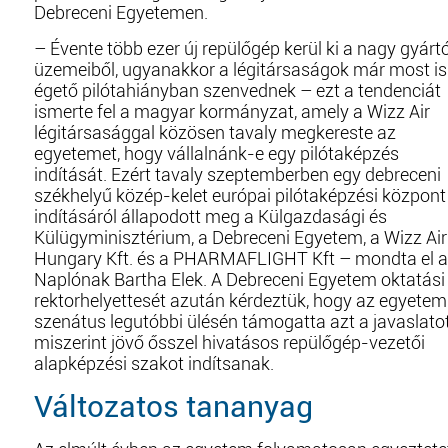
Debreceni Egyetemen.
– Évente több ezer új repülőgép kerül ki a nagy gyárt
üzemeiből, ugyanakkor a légitársaságok már most is
égető pilótahiányban szenvednek – ezt a tendenciát
ismerte fel a magyar kormányzat, amely a Wizz Air
légitársasággal közösen tavaly megkereste az
egyetemet, hogy vállalnánk-e egy pilótaképzés
indítását. Ezért tavaly szeptemberben egy debreceni
székhelyű közép-kelet európai pilótaképzési központ
indításáról állapodott meg a Külgazdasági és
Külügyminisztérium, a Debreceni Egyetem, a Wizz Air
Hungary Kft. és a PHARMAFLIGHT Kft – mondta el a
Naplónak Bartha Elek. A Debreceni Egyetem oktatási
rektorhelyettesét azután kérdeztük, hogy az egyetem
szenátus legutóbbi ülésén támogatta azt a javaslatot
miszerint jövő ősszel hivatásos repülőgép-vezetői
alapképzési szakot indítsanak.
Változatos tananyag