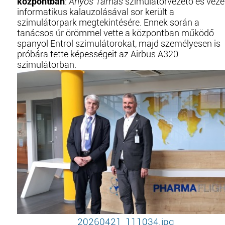
központban
:
Ányos Tamás
szimulátorvezető és veze
informatikus kalauzolásával sor került a
szimulátorpark megtekintésére. Ennek során a
tanácsos úr örömmel vette a központban működő
spanyol Entrol szimulátorokat, majd személyesen is
próbára tette képességeit az Airbus A320
szimulátorban.
20260421_111034.jpg