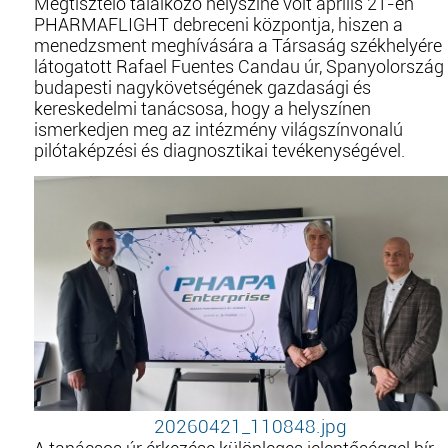
Megtisztelő találkozó helyszíne volt április 21-én
PHARMAFLIGHT debreceni központja, hiszen a
menedzsment meghívására a Társaság székhelyére
látogatott Rafael Fuentes Candau úr, Spanyolország
budapesti nagykövetségének gazdasági és
kereskedelmi tanácsosa, hogy a helyszínen
ismerkedjen meg az intézmény világszínvonalú
pilótaképzési és diagnosztikai tevékenységével.
20260421_110848.jpg