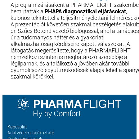
A program zárásaként a PHARMAFLIGHT szakember
bemutatták a
PHAPA diagnosztikai eljárásokat
,
különös tekintettel a teljesítményélettani felmérésekr
A prezentációt követően szakmai beszélgetés alakult
dr. Szűcs Botond vezető biológussal, ahol a tanácsos
úr a tudományos háttér és a gyakorlati
alkalmazhatóság kérdéseire kapott válaszokat. A
látogatás megerősítette, hogy a PHARMAFLIGHT
nemzetközi szinten is meghatározó szereplője a
légiiparnak, és a találkozó a jövőben akár további
gyümölcsöző együttműködések alapja lehet a spany
szakmai körökkel.
Kapcsolat
Adatvédelmi tájékoztató
Cookie beállítások