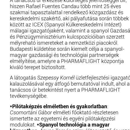
A tanácsos úr érkezése különleges jelentőséggel bír,
hiszen Rafael Fuentes Candau több mint 25 éves
szakmai tapasztalattal rendelkező közgazdász és
kereskedelmi szakértő, aki pályafutása során többek
között az ICEX (Spanyol Külkereskedelmi Intézet)
málagai igazgatójaként, valamint a spanyol Gazdasá
és Pénzügyminisztérium kulcspozícióiban szerzett
mélyreható ismereteket a nemzetközi piacokról.
Budapesti küldetése során kiemelt célja a spanyol-
magyar gazdasági és technológiai partnerségek
elmélyítése, amelyre a PHARMAFLIGHT központja
kiváló terepet biztosított.
A látogatás
Szepessy Kornél
üzletfejlesztési igazgat
kalauzolásával egy átfogó bemutatóval indult, ahol a
tanácsos úr betekintést nyert a PHARMAFLIGHT
tevékenységébe.
*Pilótaképzés elméletben és gyakorlatban
:
Csomortáni Gábor
elméleti főoktató részletesen
ismertette az egyetemi és egyéni pilótaképzési
modulokat.
*Spanyol technológia a magyar