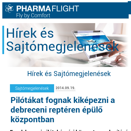
Hírek és
Sajtómegjelenések
Hírek és Sajtómegjelenések
2014.09.19.
Sajtómegjelenések
Pilótákat fognak kiképezni a
debreceni reptéren épülő
központban