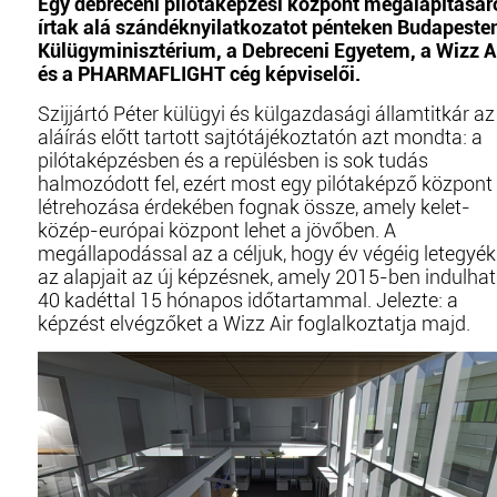
Egy debreceni pilótaképzési központ megalapításár
írtak alá szándéknyilatkozatot pénteken Budapeste
Külügyminisztérium, a Debreceni Egyetem, a Wizz A
és a PHARMAFLIGHT cég képviselői.
Szijjártó Péter külügyi és külgazdasági államtitkár az
aláírás előtt tartott sajtótájékoztatón azt mondta: a
pilótaképzésben és a repülésben is sok tudás
halmozódott fel, ezért most egy pilótaképző központ
létrehozása érdekében fognak össze, amely kelet-
közép-európai központ lehet a jövőben. A
megállapodással az a céljuk, hogy év végéig letegyék
az alapjait az új képzésnek, amely 2015-ben indulhat
40 kadéttal 15 hónapos időtartammal. Jelezte: a
képzést elvégzőket a Wizz Air foglalkoztatja majd.