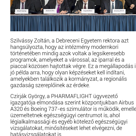
Szilvássy Zoltán, a Debreceni Egyetem rektora azt
hangsúlyozta, hogy az intézmény modernkori
történetében mindig azok voltak a legsikeresebb
programok, amelyeket a várossal, az iparral és a
piaccal közösen hajtottak végre. Ez a megállapodás 
jó példa arra, hogy olyan képzéseket kell indítani,
amelyekben találkozik a kormányzat, a regionális
gazdaság szereplőinek az érdeke.
Czirják György, a PHARMAFLIGHT ügyvezető
igazgatója elmondása szerint központjukban Airbus
A320 és Boeing 737-es szimulátor is működik, emelle
üzemeltetnek egészségügyi centrumot is, ahol
légialkalmassági és egyéb kötelező egészségügyi
vizsgálatokat, minősítéseket lehet elvégezni, de
hatásvizsgálatokat is.