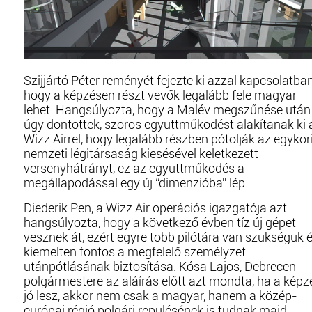
Szijjártó Péter reményét fejezte ki azzal kapcsolatban
hogy a képzésen részt vevők legalább fele magyar
lehet. Hangsúlyozta, hogy a Malév megszűnése után
úgy döntöttek, szoros együttműködést alakítanak ki 
Wizz Airrel, hogy legalább részben pótolják az egykor
nemzeti légitársaság kiesésével keletkezett
versenyhátrányt, ez az együttműködés a
megállapodással egy új “dimenzióba” lép.
Diederik Pen, a Wizz Air operációs igazgatója azt
hangsúlyozta, hogy a következő évben tíz új gépet
vesznek át, ezért egyre több pilótára van szükségük 
kiemelten fontos a megfelelő személyzet
utánpótlásának biztosítása. Kósa Lajos, Debrecen
polgármestere az aláírás előtt azt mondta, ha a képz
jó lesz, akkor nem csak a magyar, hanem a közép-
európai régió polgári repülésének is tudnak majd